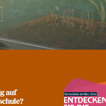
g auf
schule?