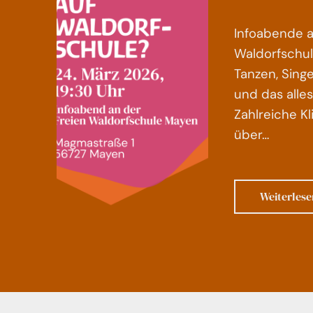
Infoabende a
Waldorfschu
Tanzen, Sing
und das alle
Zahlreiche K
über…
Weiterlese