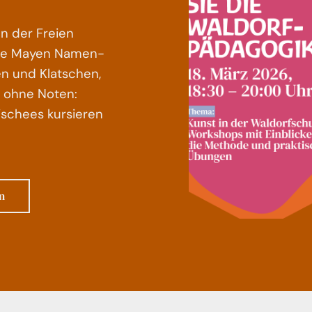
n der Freien
le Mayen Namen-
en und Klatschen,
s ohne Noten:
lischees kursieren
n