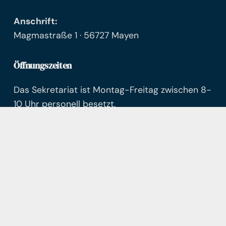
Anschrift:
Magmastraße 1 · 56727 Mayen
Öffnungszeiten
Das Sekretariat ist Montag-Freitag zwischen 8-
10 Uhr personell besetzt.
Telefonische Erreichbarkeit:
Mo-Fr 8-13 Uhr
unter der 02651-7015212
Alle Anfragen nach 13:00 Uhr werden am
nächsten Tag bearbeitet.