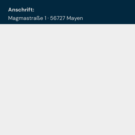
Anschrift:
Magmastraße 1 · 56727 Mayen
Öffnungszeiten
Das Sekretariat ist Montag-Freitag zwischen 8-
10 Uhr personell besetzt.
Telefonische Erreichbarkeit:
Mo-Fr 8-13 Uhr
unter der 02651-7015212
Alle Anfragen nach 13:00 Uhr werden am
nächsten Tag bearbeitet.