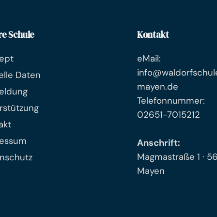
re Schule
Kontakt
ept
eMail:
info@waldorfschul
elle Daten
mayen.de
eldung
Telefonnummer:
rstützung
02651-7015212
akt
ressum
Anschrift:
Magmastraße 1 · 5
nschutz
Mayen